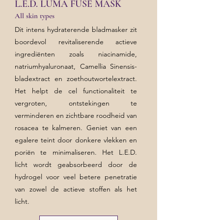
L.E.D. LUMA FUSE MASK
All skin types
Dit intens hydraterende bladmasker zit
boordevol revitaliserende actieve
ingrediënten zoals niacinamide,
natriumhyaluronaat, Camellia Sinensis-
bladextract en zoethoutwortelextract.
Het helpt de cel functionaliteit te
vergroten, ontstekingen te
verminderen en zichtbare roodheid van
rosacea te kalmeren. Geniet van een
egalere teint door donkere vlekken en
poriën te minimaliseren. Het L.E.D.
licht wordt geabsorbeerd door de
hydrogel voor veel betere penetratie
van zowel de actieve stoffen als het
licht.