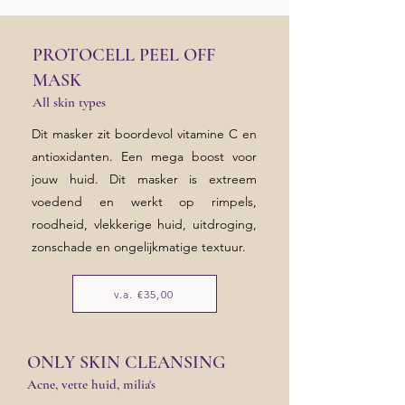
PROTOCELL PEEL OFF
MASK
All skin types
Dit masker zit boordevol vitamine C en
antioxidanten. Een mega boost voor
jouw huid. Dit masker is extreem
voedend en werkt op rimpels,
roodheid, vlekkerige huid, uitdroging,
zonschade en ongelijkmatige textuur.
v.a. €35,00
ONLY SKIN CLEANSING
Acne, vette huid, milia's