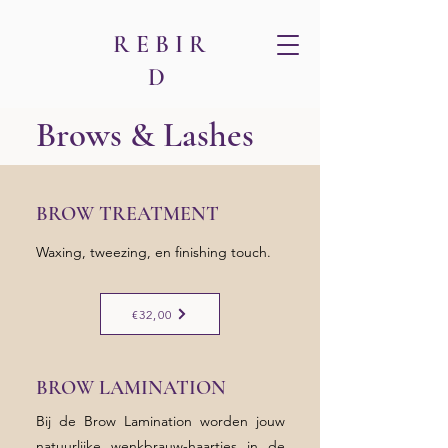
R E B I R
D
Brows & Lashes
BROW TREATMENT
Waxing, tweezing, en finishing touch.
€32,00
BROW LAMINATION
Bij de Brow Lamination worden jouw
natuurlijke wenkbrauw-haartjes in de