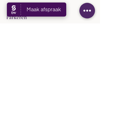
Parkeren
Parkeren kan gratis voor de deur achter de
slagboom.​
Just ring the bell.
Cancellation Policy
Cancellation Policy
Where to find me
Lucas Gasselstraat 21
5611 ST
Eindhoven
KVK
61220507